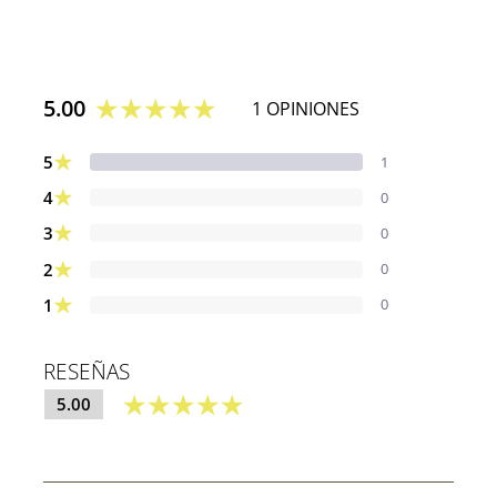
5.00
1 OPINIONES
★
5
1
★
4
0
★
3
0
★
2
0
★
1
0
RESEÑAS
5.00