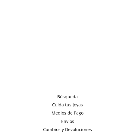
PULSERA
PERSONALIZADA
HILO PLACA
RECTANGULAR
PLATA 925
(1)
Precio
$36.990
Precio
$25.893
habitual
de
oferta
Búsqueda
Cuida tus Joyas
Medios de Pago
Envíos
Cambios y Devoluciones