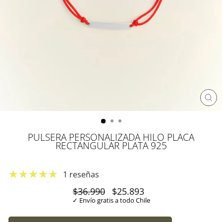
CE
(ES
PULSERA PERSONALIZADA HILO PLACA
RECTANGULAR PLATA 925
1 reseñas
Precio
$36.990
Precio
$25.893
habitual
de
✓ Envío gratis a todo Chile
oferta