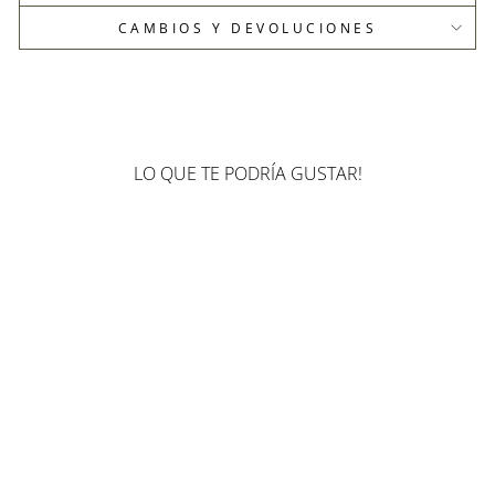
CAMBIOS Y DEVOLUCIONES
LO QUE TE PODRÍA GUSTAR!
30%
30%
AROS SILVER