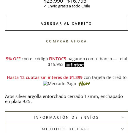
Precio
$23.990
Precio
$16.793
habitual
de
✓ Envío gratis a todo Chile
oferta
AGREGAR AL CARRITO
COMPRAR AHORA
5% OFF
con el código
FINTOC5
pagando con tu banco — total
$15.953
Hasta 12 cuotas sin interés de $1.399
con tarjeta de crédito
Aros silver argolla entorchado cerrado 17mm, enchapado
en plata 925.
INFORMACIÓN DE ENVÍOS
METODOS DE PAGO