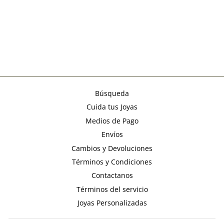
ARGOLLA
ENTORCHADO
CERRADO 17MM
Precio
$23.990
Precio
$16.793
habitual
de
oferta
Búsqueda
Cuida tus Joyas
Medios de Pago
Envíos
Cambios y Devoluciones
Términos y Condiciones
Contactanos
Términos del servicio
Joyas Personalizadas