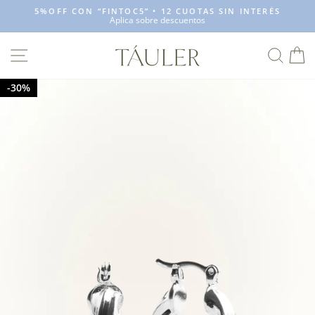
Ir
5%OFF CON “FINTOC5” • 12 CUOTAS SIN INTERÉS
directamente
Aplica sobre descuentos
diapositivas
al
pausa
contenido
NAVEGACIÓN
BUSC
C
30%